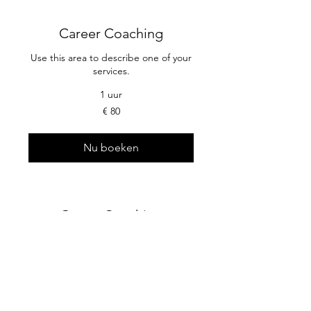
Career Coaching
Use this area to describe one of your
services.
1 uur
80
€ 80
euro
Nu boeken
Group Coaching
Use this area to describe one of your
services.
90
€ 90
euro