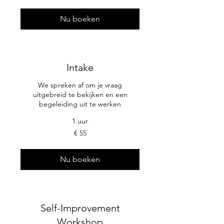
Nu boeken
Intake
We spreken af om je vraag
uitgebreid te bekijken en een
begeleiding uit te werken
1 uur
55
€ 55
euro
Nu boeken
Self-Improvement
Workshop