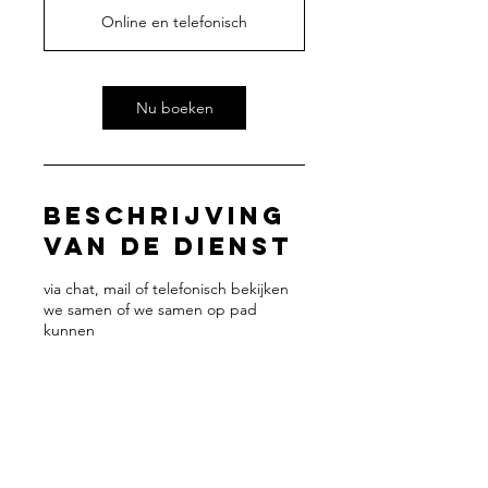
m
Online en telefonisch
i
n
.
Nu boeken
Beschrijving
van de dienst
via chat, mail of telefonisch bekijken
we samen of we samen op pad
kunnen